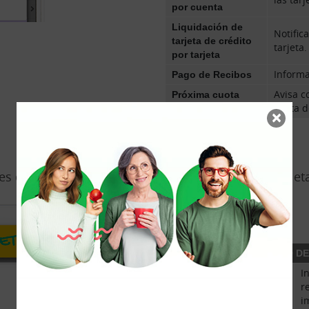
por cuenta
Liquidación de
Notific
tarjeta de crédito
tarjeta.
por tarjeta
Pago de Recibos
Informa
Próxima cuota
Avisa c
préstamo
cuota d
×
2. Alertas de Tarjetas
es de compra y disposición de efectivo con tus tarjet
SIEMPRE INFORMADO DE
Operaciones realizadas
I
con tarjeta por importe
r
superior a
i