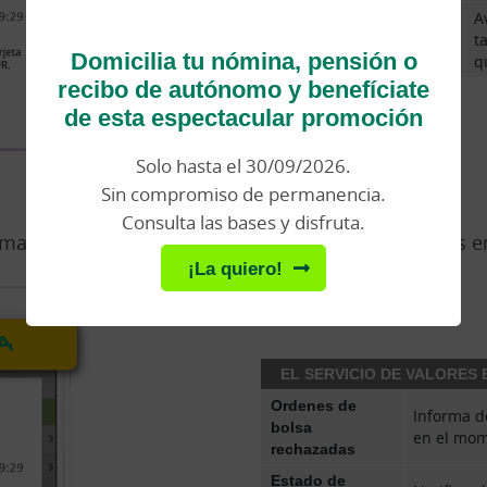
A
Saldo disponible
t
inferior a
Domicilia tu nómina, pensión o
q
recibo de autónomo y benefíciate
de esta espectacular promoción
Solo hasta el 30/09/2026.
3. Alertas de Bolsa
Sin compromiso de permanencia.
Consulta las bases y disfruta.
ormado en todo momento del estado de tus órdenes en
¡La quiero!
EL SERVICIO DE VALORES
Ordenes de
Informa d
bolsa
en el mom
rechazadas
Estado de