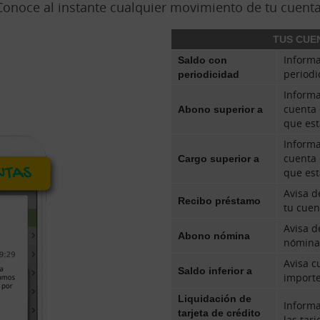
Conoce al instante cualquier movimiento de tu cuenta
TUS CUE
Saldo con
Informa
periodicidad
periodi
Informa
Abono superior a
cuenta 
que est
Informa
Cargo superior a
cuenta 
que est
Avisa d
Recibo préstamo
tu cuen
Avisa d
Abono nómina
nómina
Avisa c
Saldo inferior a
importe
Liquidación de
Informa
tarjeta de crédito
las tar