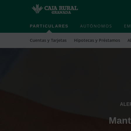
PARTICULARES
AUTÓNOMOS
EM
Cuentas y Tarjetas
Hipotecas y Préstamos
A
Cargando
contenido,
por
favor
espere...
ALE
Mant