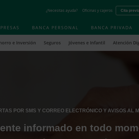
Skip
¿Necesitas ayuda?
Oficinas y cajeros
Cita previ
to
main
contentt
PRESAS
BANCA PERSONAL
BANCA PRIVADA
horro e Inversión
Seguros
Jóvenes e Infantil
Atención Dig
RTAS POR SMS Y CORREO ELECTRÓNICO Y AVISOS AL M
ente informado en todo mom