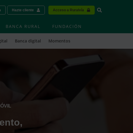
Vinculo - Buscar
a
Hazte cliente
Acceso a Ruralvía
BANCA RURAL
FUNDACIÓN
ital
Banca digital
Momentos
ÓVIL
ento,