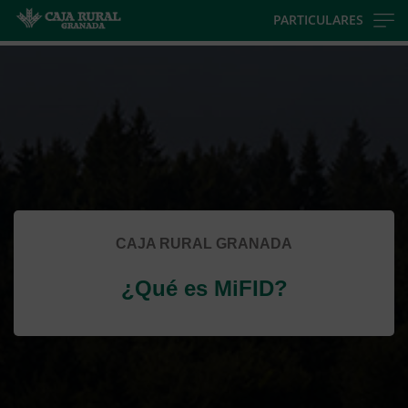
Skip
PARTICULARES
to
Cargando
main
contenido,
contentt
por
favor
espere...
CAJA RURAL GRANADA
¿Qué es MiFID?