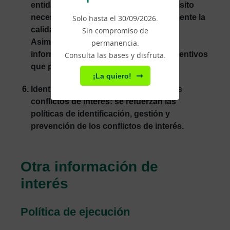
entidades financieras, siendo un requisito
necesario para el cobro que se incremente la
Solo hasta el 30/09/2026.
calidad del servicio ofrecido al cliente.
Sin compromiso de
Asimismo, se proporcionará al cliente
permanencia.
información detallada de todos los incentivos
Consulta las bases y disfruta.
que percibe la entidad.
¡La quiero!
Identificación y gestión de los posibles
conflictos de interés
: se refuerzan las
políticas de identificación, gestión y
prevención de los conflictos de interés.
Otra información de
interés
Política de ejecución