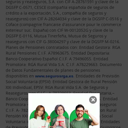
seguros y reaseguros, S.A. con CIF A-28761591 y clave de la
DGSFP C-0571, CESCE (compañía española de seguros de
crédito a la exportación, S.A., compañía de seguros y
reaseguros) con CIF A-28264034 y clave de la DGSFP C-0516 y
Coface (compagnie francaise d'assurance pour le commerce
exterieur suc. España) con CIF W-0012052G y clave de la
DGSFP E-0116, Mutua Tinerfeña, Mutua de Seguros y
reaseguros con CIF G-38004297 y clave de la DGSFP M-0216.
Planes de Pensiones contratados con: Entidad Gestora: RGA
Rural Pensiones C.I.F. A78963675. Entidad Depositaria:
Banco Cooperativo Español C.I.F. A 79496055. Entidad
Promotora: RGA Rural Vida S.A. C.I.F. A78229663. Documento
de Datos Fundamentales de planes de pensiones
disponibles en
www.segurosrga.es
. Entidades de Previsión
Social Voluntaria (EPSV): Entidad Gestora de Rural Pensión
XXI Individual, EPSV: RGA Rural Vida S.A. de Seguros y
Reaseguros con C.I.F.: A-78229663. Entidad Depositaria,¬
×
Banco Cooperativo Español con C.I.F.: A-79496055. Entidad
Promotora ¬ RGA Rural Vida S.A. de Seguros y Reaseguros
C.I.F. A- 78229663. Planes de Previsión suscritos con Rural
Pensión XXI Individual, EPSV, Entidad de Previsión Social
Voluntaria inscrita con nº 211-G en el Registro de Entidades
de Previsión Social de Euskadi, Reg. Mercantil de Guipúzcoa,