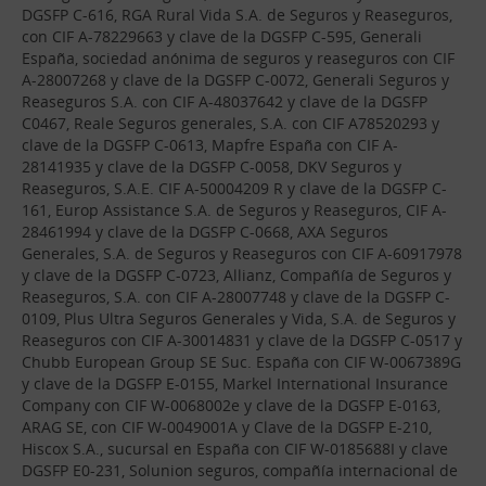
DGSFP C-616, RGA Rural Vida S.A. de Seguros y Reaseguros,
con CIF A-78229663 y clave de la DGSFP C-595, Generali
España, sociedad anónima de seguros y reaseguros con CIF
A-28007268 y clave de la DGSFP C-0072, Generali Seguros y
Reaseguros S.A. con CIF A-48037642 y clave de la DGSFP
C0467, Reale Seguros generales, S.A. con CIF A78520293 y
clave de la DGSFP C-0613, Mapfre España con CIF A-
28141935 y clave de la DGSFP C-0058, DKV Seguros y
Reaseguros, S.A.E. CIF A-50004209 R y clave de la DGSFP C-
161, Europ Assistance S.A. de Seguros y Reaseguros, CIF A-
28461994 y clave de la DGSFP C-0668, AXA Seguros
Generales, S.A. de Seguros y Reaseguros con CIF A-60917978
y clave de la DGSFP C-0723, Allianz, Compañía de Seguros y
Reaseguros, S.A. con CIF A-28007748 y clave de la DGSFP C-
0109, Plus Ultra Seguros Generales y Vida, S.A. de Seguros y
Reaseguros con CIF A-30014831 y clave de la DGSFP C-0517 y
Chubb European Group SE Suc. España con CIF W-0067389G
y clave de la DGSFP E-0155, Markel International Insurance
Company con CIF W-0068002e y clave de la DGSFP E-0163,
ARAG SE, con CIF W-0049001A y Clave de la DGSFP E-210,
Hiscox S.A., sucursal en España con CIF W-0185688I y clave
DGSFP E0-231, Solunion seguros, compañía internacional de