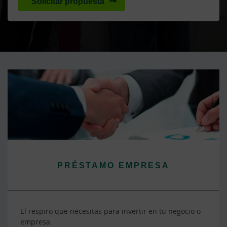
Solicitar propuesta
Cargando
contenido,
por
favor
espere...
PRÉSTAMO EMPRESA
El respiro que necesitas para invertir en tu negocio o
empresa.