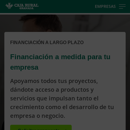
Skip
EMPRESAS
to
Cargando
main
contenido,
contentt
por
favor
FINANCIACIÓN A LARGO PLAZO
espere...
Financiación a medida para tu
empresa
Apoyamos todos tus proyectos,
dándote acceso a productos y
servicios que impulsan tanto el
crecimiento como el desarrollo de tu
empresa o negocio.