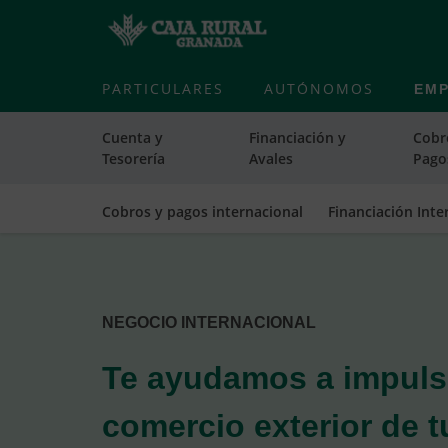
PARTICULARES
AUTÓNOMOS
EM
Cuenta y
Financiación y
Cobr
Tesorería
Avales
Pago
Cobros y pagos internacional
Financiación Inte
Cargando
contenido,
por
favor
NEGOCIO INTERNACIONAL
espere...
Te ayudamos a impulsa
comercio exterior de t