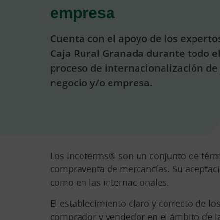
empresa
Cuenta con el apoyo de los experto
Caja Rural Granada durante todo e
proceso de internacionalización de
negocio y/o empresa.
Cargando
contenido,
Los Incoterms® son un conjunto de térmi
por
compraventa de mercancías. Su aceptación
favor
como en las internacionales.
espere...
El establecimiento claro y correcto de l
comprador y vendedor en el ámbito de la 