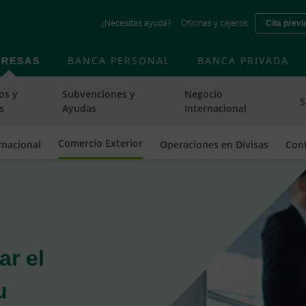
Skip
¿Necesitas ayuda?
Oficinas y cajeros
Cita previ
to
main
contentt
PRESAS
BANCA PERSONAL
BANCA PRIVADA
os y
Subvenciones y
Negocio
S
s
Ayudas
Internacional
Comercio Exterior
rnacional
Operaciones en Divisas
Cont
r el
u