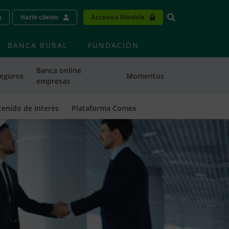
Vinculo - Buscar
a
Hazte cliente
Acceso a Ruralvía
BANCA RURAL
FUNDACIÓN
Banca online
eguros
Momentos
empresas
enido de Interés
Plataforma Comex