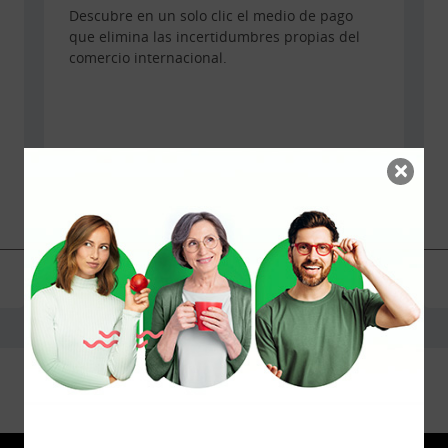
Descubre en un solo clic el medio de pago
que elimina las incertidumbres propias del
comercio internacional.
×
Conocer más