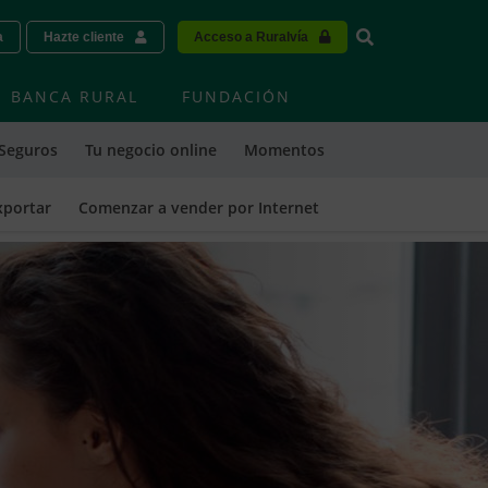
Vinculo - Buscar
a
Hazte cliente
Acceso a Ruralvía
BANCA RURAL
FUNDACIÓN
Seguros
Tu negocio online
Momentos
xportar
Comenzar a vender por Internet