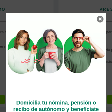
MO
PRÉ
×
ara hacer sus pedidos…, es
El respiro que necesitas par
eresantes es... porque
Financiación a medida 
Asesoramiento profesio
Máxima agilidad
Domicilia tu nómina, pensión o
recibo de autónomo y benefíciate