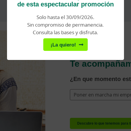
de esta espectacular promoción
Solo hasta el 30/09/2026.
Sin compromiso de permanencia.
Consulta las bases y disfruta.
¡La quiero!
Te acompañamo
¿En que momento es
Poner en marcha mi emp
Descubre lo que tenemos para t