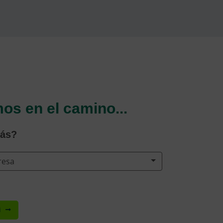
s en el camino...
tás?
resa
i