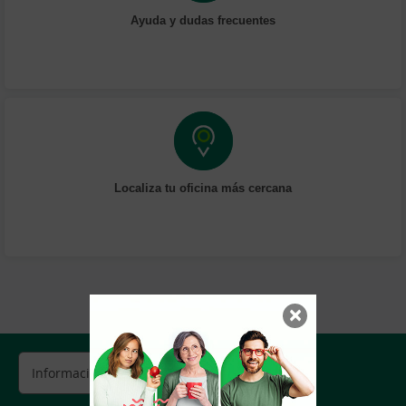
Ayuda y dudas frecuentes
Localiza tu oficina más cercana
×