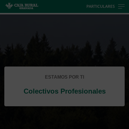
Skip
PARTICULARES
to
Cargando
main
contenido,
contentt
por
favor
espere...
ESTAMOS POR TI
Colectivos Profesionales