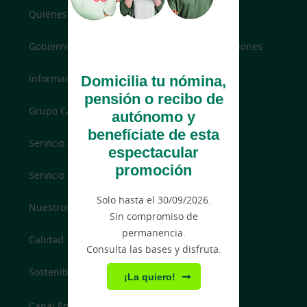
Quiénes somos
Gobierno corporativo y política de remuneraciones
Domicilia tu nómina,
Información para socios e inversores
pensión o recibo de
Grupo Caja Rural
autónomo y
benefíciate de esta
Servicio Atención al Cliente
espectacular
promoción
Servicio de reclamaciones
Solo hasta el 30/09/2026.
Nuestros horarios
Sin compromiso de
permanencia.
Calidad
Consulta las bases y disfruta.
Sostenibilidad
¡La quiero!
Canal Ético