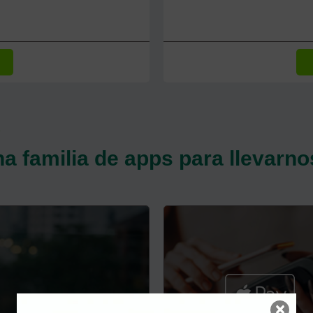
na familia de apps para llevarno
×