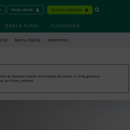
Vinculo - Buscar
a
Hazte cliente
Acceso a Ruralvía
BANCA RURAL
FUNDACIÓN
ital
Banca digital
Momentos
antía de Depósitos Español de Entidades de Crédito. El Fondo garantiza
s, por titular y entidad.