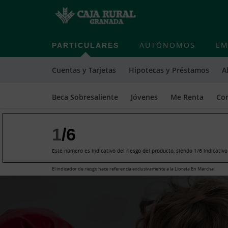
PARTICULARES
AUTÓNOMOS
EM
Cuentas y Tarjetas
Hipotecas y Préstamos
A
Beca Sobresaliente
Jóvenes
Me Renta
Com
1
/6
Este número es indicativo del riesgo del producto, siendo 1/6 indicativ
El indicador de riesgo hace referencia exclusivamente a la Libreta En Marcha
Cargando
contenido,
por
favor