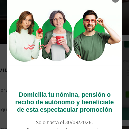
VIL
ora y en cualquier
Domicilia tu nómina, pensión o
recibo de autónomo y benefíciate
de esta espectacular promoción
que quieras y estés
Solo hasta el 30/09/2026.
star al día de tus