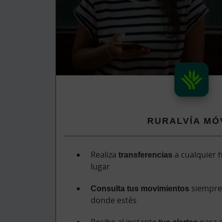
RURALVÍA MÓ
Realiza
transferencias
a cualquier h
lugar
Consulta tus movimientos
siempre 
donde estés
Recibe al instante
tus alertas
para e