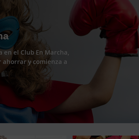
ha
a en el Club En Marcha,
r ahorrar y comienza a