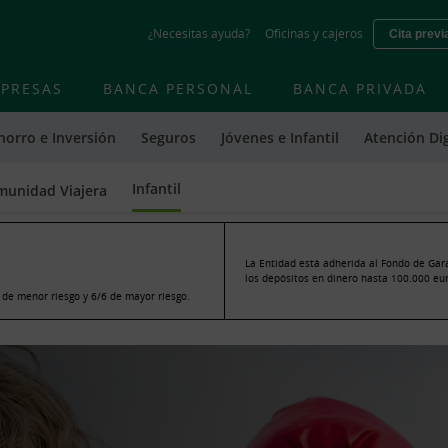
Skip
¿Necesitas ayuda?
Oficinas y cajeros
Cita previ
to
main
contentt
PRESAS
BANCA PERSONAL
BANCA PRIVADA
horro e Inversión
Seguros
Jóvenes e Infantil
Atención Dig
Infantil
unidad Viajera
La Entidad está adherida al Fondo de Gar
los depósitos en dinero hasta 100.000 euro
o de menor riesgo y 6/6 de mayor riesgo.