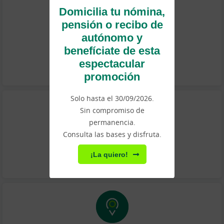
Domicilia tu nómina,
pensión o recibo de
autónomo y
benefíciate de esta
Llámanos
espectacular
promoción
Solo hasta el 30/09/2026.
Sin compromiso de
permanencia.
Consulta las bases y disfruta.
Ayuda y dudas frecuentes
¡La quiero!