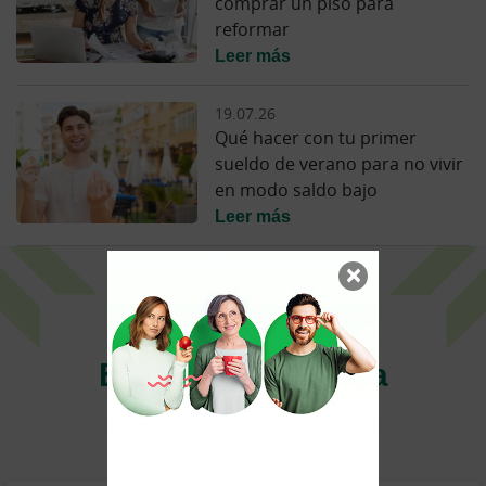
comprar un piso para
reformar
Leer más
19.07.26
Qué hacer con tu primer
sueldo de verano para no vivir
en modo saldo bajo
Leer más
×
Estamos aquí para
ayudarte