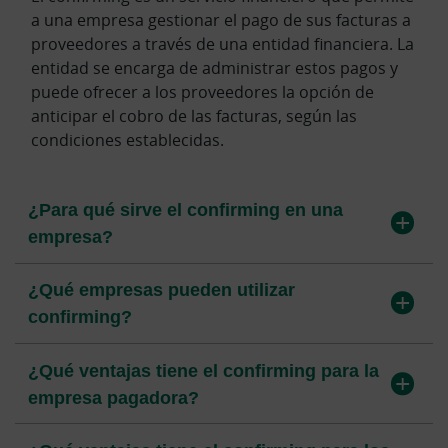
a una empresa gestionar el pago de sus facturas a
La empresa comunica a la entidad financiera las
En el confirming sin financiación, la entidad
proveedores a través de una entidad financiera. La
facturas que debe pagar a sus proveedores. La
financiera se limita a gestionar los pagos a
entidad se encarga de administrar estos pagos y
entidad gestiona estas facturas, informa a los
proveedores. En el confirming con financiación,
puede ofrecer a los proveedores la opción de
proveedores sobre el pago previsto y, si está
puede ofrecerse a los proveedores la posibilidad
anticipar el cobro de las facturas, según las
disponible, les ofrece la opción de anticipar el
de anticipar el cobro de sus facturas, según las
condiciones establecidas.
cobro.
condiciones del servicio.
¿Para qué sirve el confirming en una
¿Los proveedores pueden anticipar el
¿En qué se diferencia el confirming del
empresa?
cobro de sus facturas?
factoring?
¿Qué empresas pueden utilizar
¿El proveedor está obligado a aceptar el
¿El confirming tiene costes?
confirming?
anticipo?
¿El confirming es compatible con otros
¿Qué ventajas tiene el confirming para la
¿Cuándo recibe el proveedor el pago de la
servicios financieros?
empresa pagadora?
factura?
¿Cómo se contrata el confirming?