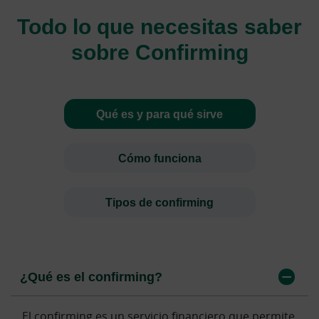
Todo lo que necesitas saber
sobre Confirming
Qué es y para qué sirve
Cómo funciona
Tipos de confirming
¿Qué es el confirming?
¿Cómo funciona el confirming paso a
¿Qué diferencia hay entre confirming con
paso?
financiación y sin financiación?
El confirming es un servicio financiero que permite