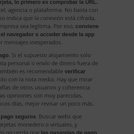
arjeta, lo primero es comprobar la URL.
tel, agencia o plataforma. No basta con
o indica que la conexión está cifrada,
empresa sea legítima. Por eso,
conviene
n el navegador o acceder desde la app
or mensajes inesperados.
pago
. Si el supuesto alojamiento solo
nta personal o envío de dinero fuera de
 También es recomendable
verificar
solo con la nota media. Hay que mirar
afías de otros usuarios y coherencia
 las opiniones son muy parecidas,
cos días, mejor revisar un poco más.
 pago seguros
. Buscar webs que
tarjetas monedero o virtuales, y
ién recuerda que
las pasarelas de pago