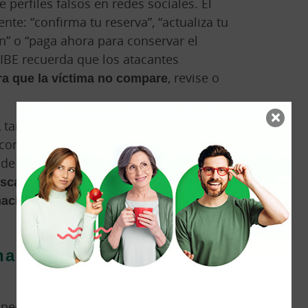
perfiles falsos en redes sociales. El
te: “confirma tu reserva”, “actualiza tu
n” o “paga ahora para conservar el
CIBE recuerda que los atacantes
ra que la víctima no compare
, revise o
×
a
también merecen atención. Un correo
o conocido y datos aparentemente
de phishing. La Policía Nacional define
ca ganarse la confianza de las
ación confidencial
mediante correos,
as: cuando el chollo
spechoso. Lo sospechoso es que todo