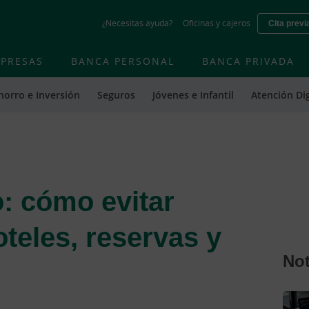
Skip
¿Necesitas ayuda?
Oficinas y cajeros
Cita previ
to
main
contentt
PRESAS
BANCA PERSONAL
BANCA PRIVADA
horro e Inversión
Seguros
Jóvenes e Infantil
Atención Dig
: cómo evitar
oteles, reservas y
Not