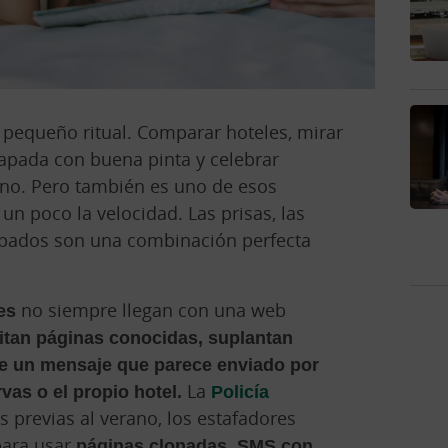
e pequeño ritual. Comparar hoteles, mirar
capada con buena pinta y celebrar
no. Pero también es uno de esos
n poco la velocidad. Las prisas, las
icipados son una combinación perfecta
es
no siempre llegan con una web
itan páginas conocidas, suplantan
te un mensaje que parece enviado por
vas o el propio hotel.
La
Policía
 previas al verano, los estafadores
para usar
páginas clonadas, SMS con