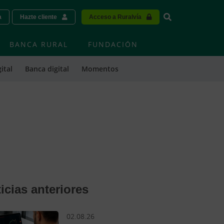
Vinculo - Buscar
a
Hazte cliente
Acceso a Ruralvía
BANCA RURAL
FUNDACIÓN
ital
Banca digital
Momentos
icias anteriores
02.08.26