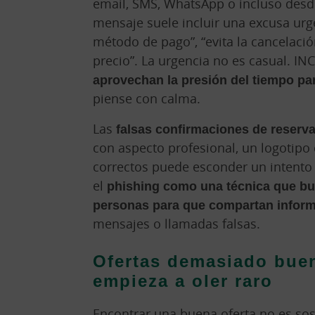
email, SMS, WhatsApp o incluso desde 
mensaje suele incluir una excusa urgen
método de pago”, “evita la cancelació
precio”. La urgencia no es casual. IN
aprovechan la presión del tiempo pa
piense con calma.
Las
falsas confirmaciones de reserv
con aspecto profesional, un logotip
correctos puede esconder un intento 
el
phishing como una técnica que bus
personas para que compartan inform
mensajes o llamadas falsas.
Ofertas demasiado buen
empieza a oler raro
Encontrar una buena oferta no es so