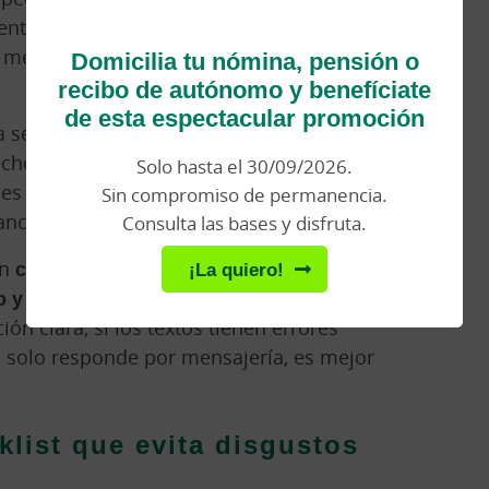
to céntrico, en pleno agosto, con fotos
Domicilia tu nómina, pensión o
 mercado y disponibilidad total debería
recibo de autónomo y benefíciate
de esta espectacular promoción
 a señales como
precios demasiado
pechosos, solicitudes de pago fuera de la
Solo hasta el 30/09/2026.
ces externos que llevan a formularios
Sin compromiso de permanencia.
ancarios.
Consulta las bases y disfruta.
én
conviene fijarse en la redacción, las
¡La quiero!
o y las condiciones de cancelación.
Si
ión clara, si los textos tienen errores
o solo responde por mensajería, es mejor
klist que evita disgustos