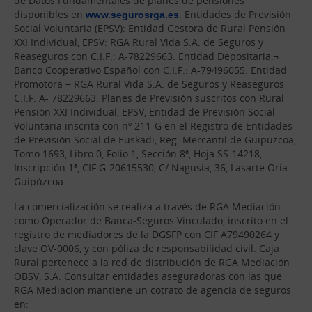
de Datos Fundamentales de planes de pensiones
disponibles en
www.segurosrga.es
. Entidades de Previsión
Social Voluntaria (EPSV): Entidad Gestora de Rural Pensión
XXI Individual, EPSV: RGA Rural Vida S.A. de Seguros y
Reaseguros con C.I.F.: A-78229663. Entidad Depositaria,¬
Banco Cooperativo Español con C.I.F.: A-79496055. Entidad
Promotora ¬ RGA Rural Vida S.A. de Seguros y Reaseguros
C.I.F. A- 78229663. Planes de Previsión suscritos con Rural
Pensión XXI Individual, EPSV, Entidad de Previsión Social
Voluntaria inscrita con nº 211-G en el Registro de Entidades
de Previsión Social de Euskadi, Reg. Mercantil de Guipúzcoa,
Tomo 1693, Libro 0, Folio 1, Sección 8ª, Hoja SS-14218,
Inscripción 1ª, CIF G-20615530, C/ Nagusia, 36, Lasarte Oria
Guipúzcoa.
La comercialización se realiza a través de RGA Mediación
como Operador de Banca-Seguros Vinculado, inscrito en el
registro de mediadores de la DGSFP con CIF A79490264 y
clave OV-0006, y con póliza de responsabilidad civil. Caja
Rural pertenece a la red de distribución de RGA Mediación
OBSV, S.A. Consultar entidades aseguradoras con las que
RGA Mediacion mantiene un cotrato de agencia de seguros
en: