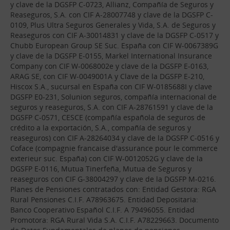
y clave de la DGSFP C-0723, Allianz, Compañía de Seguros y
Reaseguros, S.A. con CIF A-28007748 y clave de la DGSFP C-
0109, Plus Ultra Seguros Generales y Vida, S.A. de Seguros y
Reaseguros con CIF A-30014831 y clave de la DGSFP C-0517 y
Chubb European Group SE Suc. España con CIF W-0067389G
y clave de la DGSFP E-0155, Markel International Insurance
Company con CIF W-0068002e y clave de la DGSFP E-0163,
ARAG SE, con CIF W-0049001A y Clave de la DGSFP E-210,
Hiscox S.A., sucursal en España con CIF W-0185688I y clave
DGSFP E0-231, Solunion seguros, compañía internacional de
seguros y reaseguros, S.A. con CIF A-28761591 y clave de la
DGSFP C-0571, CESCE (compañía española de seguros de
crédito a la exportación, S.A., compañía de seguros y
reaseguros) con CIF A-28264034 y clave de la DGSFP C-0516 y
Coface (compagnie francaise d'assurance pour le commerce
exterieur suc. España) con CIF W-0012052G y clave de la
DGSFP E-0116, Mutua Tinerfeña, Mutua de Seguros y
reaseguros con CIF G-38004297 y clave de la DGSFP M-0216.
Planes de Pensiones contratados con: Entidad Gestora: RGA
Rural Pensiones C.I.F. A78963675. Entidad Depositaria:
Banco Cooperativo Español C.I.F. A 79496055. Entidad
Promotora: RGA Rural Vida S.A. C.I.F. A78229663. Documento