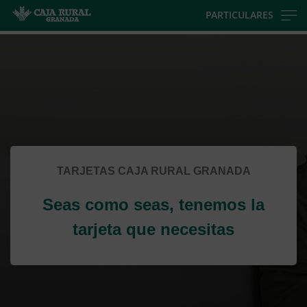
Skip
PARTICULARES
to
Cargando
main
contenido,
contentt
por
favor
espere...
TARJETAS CAJA RURAL GRANADA
Seas como seas, tenemos la
tarjeta que necesitas