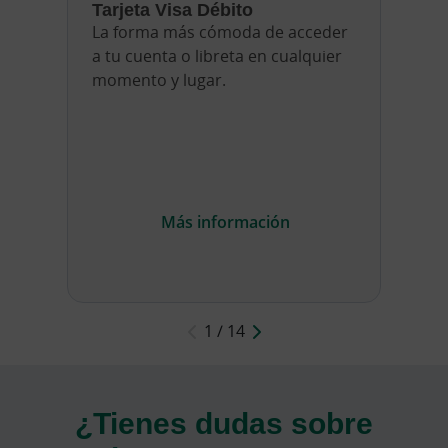
Tarjeta Visa Débito
Seleccionar método de pago: Eligiendo la cantidad 
Eligiendo la cantidad cada mes
La forma más cómoda de acceder
a tu cuenta o libreta en cualquier
momento y lugar.
Más información
1 / 14
¿Tienes dudas sobre