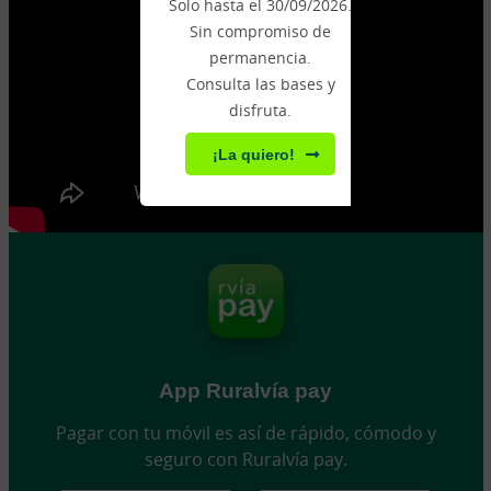
Solo hasta el 30/09/2026.
Sin compromiso de
permanencia.
Consulta las bases y
disfruta.
¡La quiero!
App Ruralvía pay
Pagar con tu móvil es así de rápido, cómodo y
seguro con Ruralvía pay.