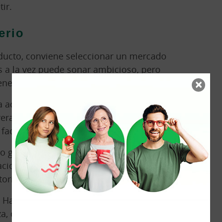
ir.
erio
oducto, conviene seleccionar un mercado
ses a la vez puede sonar ambicioso, pero
×
enerar poca profundidad comercial.
 acotando. Hay que analizar el tamaño
eras de entrada, la estabilidad
facilidad logística.
to general. Organismos como el Banco
cional ofrecen información útil sobre
orio y riesgos de cada país.
 Hay que bajar al cliente real. Cómo
za, qué precio acepta y qué requisitos