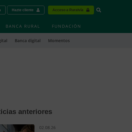
Vinculo - Buscar
a
Hazte cliente
Acceso a Ruralvía
BANCA RURAL
FUNDACIÓN
ital
Banca digital
Momentos
icias anteriores
02.08.26