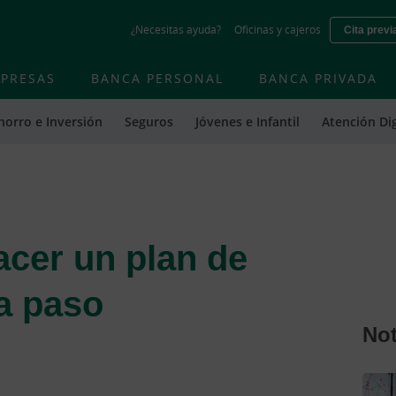
Skip
¿Necesitas ayuda?
Oficinas y cajeros
Cita previ
to
main
contentt
PRESAS
BANCA PERSONAL
BANCA PRIVADA
horro e Inversión
Seguros
Jóvenes e Infantil
Atención Dig
cer un plan de
a paso
Not