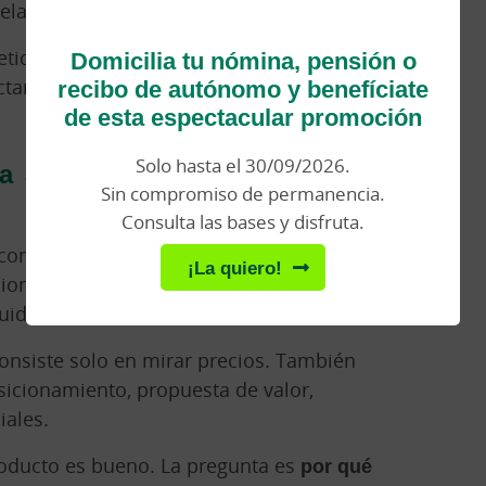
vela que el producto necesita adaptación.
Domicilia tu nómina, pensión o
tiquetado, de envase, de certificación o
recibo de autónomo y benefíciate
ectarlo antes de vender evita problemas
de esta espectacular promoción
Solo hasta el 30/09/2026.
 antes de fijar la
Sin compromiso de permanencia.
Consulta las bases y disfruta.
competir con empresas que ya están allí.
¡La quiero!
acionales. Y muchas tendrán relaciones
idores o clientes.
consiste solo en mirar precios. También
sicionamiento, propuesta de valor,
iales.
roducto es bueno. La pregunta es
por qué