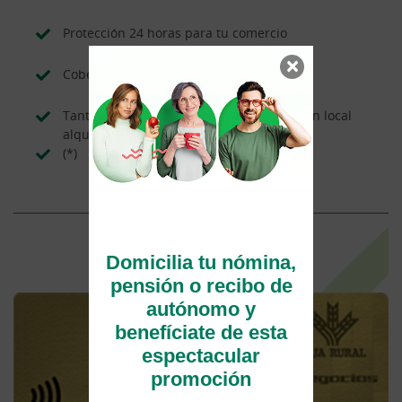
Protección 24 horas para tu comercio
×
Coberturas que se adaptan a tu negocio
Tanto si eres propietario como si tienes un local
alquilado
(*)
Conocer más
Domicilia tu nómina,
pensión o recibo de
autónomo y
benefíciate de esta
espectacular
promoción