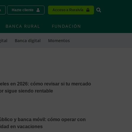
Vinculo - Buscar
a
Hazte cliente
Acceso a Ruralvía
BANCA RURAL
FUNDACIÓN
ital
Banca digital
Momentos
eles en 2026: cómo revisar si tu mercado
or sigue siendo rentable
público y banca móvil: cómo operar con
idad en vacaciones