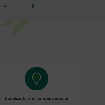
›
…
9
Localiza tu oficina más cercana