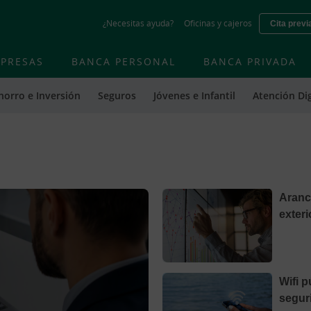
Skip
¿Necesitas ayuda?
Oficinas y cajeros
Cita previ
to
main
contentt
PRESAS
BANCA PERSONAL
BANCA PRIVADA
horro e Inversión
Seguros
Jóvenes e Infantil
Atención Dig
Aranc
exteri
Wifi 
segur