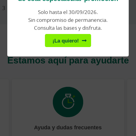
3
4
5
6
7
8
Solo hasta el 30/09/2026.
Sin compromiso de permanencia.
Consulta las bases y disfruta.
¡La quiero!
Estamos aquí para ayudarte
Ayuda y dudas frecuentes