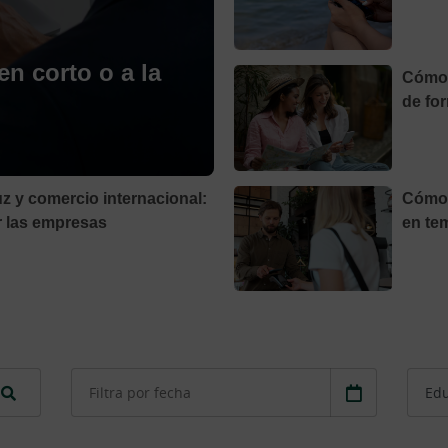
en corto o a la
Cómo 
de for
 y comercio internacional:
Cómo 
r las empresas
en te