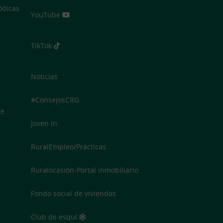
ódicas
YouTube
TikTok
Noticias
#ConsejosCRG
ge
Joven In
RuralEmpleo/Prácticas
Ruralocasión-Portal inmobiliario
Fondo social de viviendas
Club de esquí