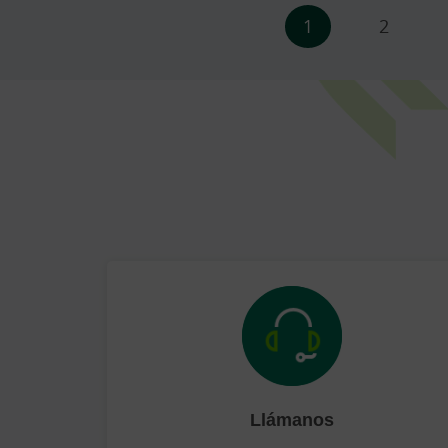
Paginación
1
2
Llámanos