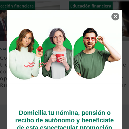
cación financiera
Educación financiera
×
5 AGO 2025
21 JUL 2025
Conoce todos los
Rentabilidad,
trucos y
riesgo y plazo: el
consejos para
triángulo que
operar con
debes entender
Ruralvía Bróker
antes de invertir
Domicilia tu nómina, pensión o
recibo de autónomo y benefíciate
de esta espectacular promoción