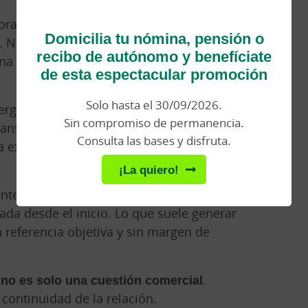
porando
mecanismos de revisión de
Domicilia tu nómina, pensión o
 No se trata de trasladar cualquier
recibo de autónomo y benefíciate
una operación rentable deje de serlo por
de esta espectacular promoción
Solo hasta el 30/09/2026.
ergéticos, las revisiones periódicas de
Sin compromiso de permanencia.
transporte permiten ordenar mejor la
Consulta las bases y disfruta.
a explicar cualquier cambio con más
¡La quiero!
e internacional puede entender una
ctada desde el inicio. Lo que suele generar
 referencia objetiva y sin margen de
 no es solo una cuestión comercial
.
continuidad de la relación.