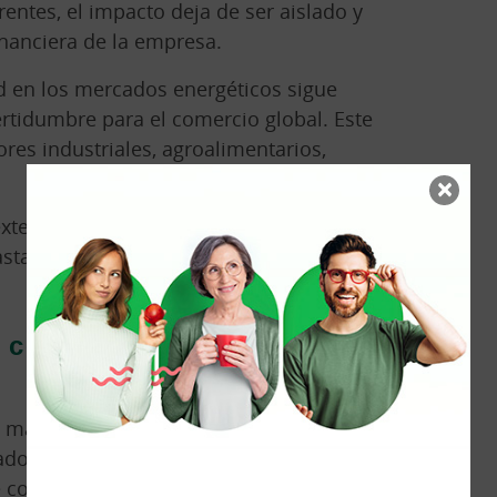
rentes, el impacto deja de ser aislado y
financiera de la empresa.
dad en los mercados energéticos sigue
rtidumbre para el comercio global. Este
res industriales, agroalimentarios,
×
xterior necesitan analizar la energía
sta con revisar tarifas cuando el
s con más capacidad de
s mantener precios cerrados durante
dos estables puede funcionar. En un
convertirse en un riesgo.