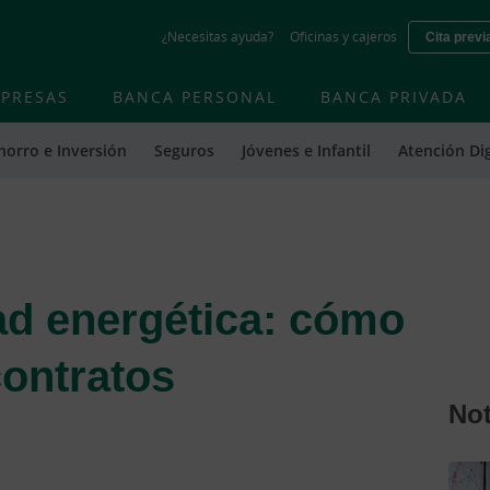
Skip
¿Necesitas ayuda?
Oficinas y cajeros
Cita previ
to
main
contentt
PRESAS
BANCA PERSONAL
BANCA PRIVADA
horro e Inversión
Seguros
Jóvenes e Infantil
Atención Dig
dad energética: cómo
contratos
Not