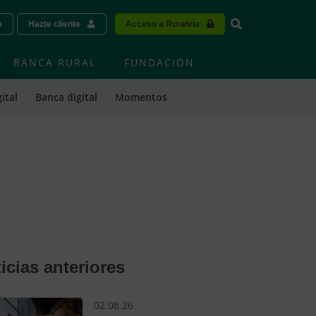
Vinculo - Buscar
a
Hazte cliente
Acceso a Ruralvía
BANCA RURAL
FUNDACIÓN
ital
Banca digital
Momentos
icias anteriores
02.08.26